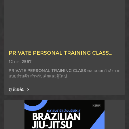
PRIVATE PERSONAL TRAINING CLASS
คลาสออกกำลังกายแบบส่วนตัว สำหรับเด็กและ
12 ก.ย. 2567
ผู้ใหญ่
PRIVATE PERSONAL TRAINING CLASS คลาสออกกำลังกาย
แบบส่วนตัว สำหรับเด็กและผู้ใหญ่
ดูเพิ่มเติม