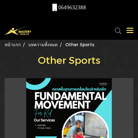
0649632388
หน้าแรก
บทความทั้งหมด
Other Sports
Other Sports