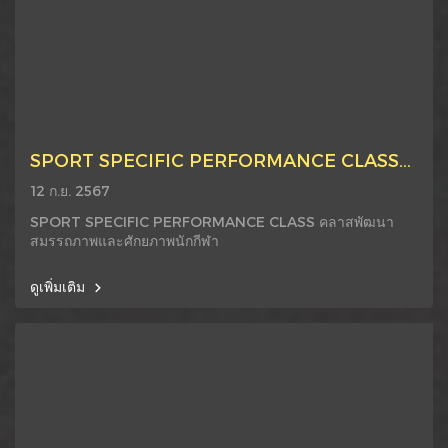
SPORT SPECIFIC PERFORMANCE CLASS
คลาสพัฒนาสมรรถภาพและศักยภาพนักกีฬา
12 ก.ย. 2567
SPORT SPECIFIC PERFORMANCE CLASS คลาสพัฒนา
สมรรถภาพและศักยภาพนักกีฬา
ดูเพิ่มเติม