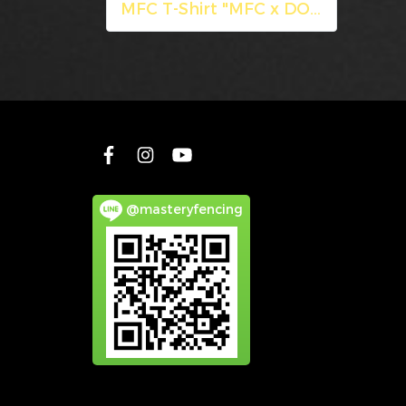
MFC T-Shirt "MFC x DONLATEE COLLECTION"
@masteryfencing