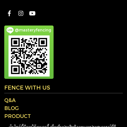
@masteryfencing
FENCE WITH US
Q&A
BLOG
PRODUCT