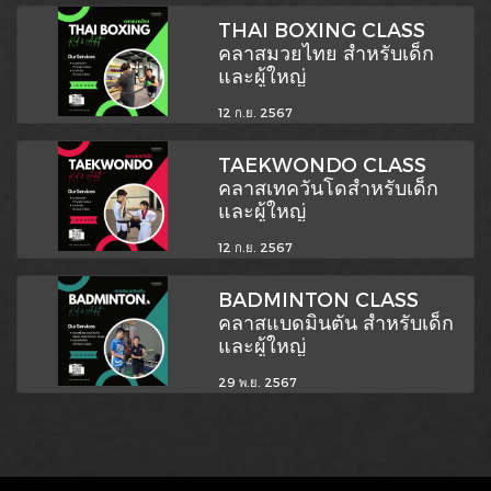
THAI BOXING CLASS
คลาสมวยไทย สำหรับเด็ก
และผู้ใหญ่
12 ก.ย. 2567
TAEKWONDO CLASS
คลาสเทควันโดสำหรับเด็ก
และผู้ใหญ่
12 ก.ย. 2567
BADMINTON CLASS
คลาสแบดมินตัน สำหรับเด็ก
และผู้ใหญ่
29 พ.ย. 2567